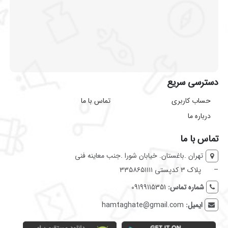
دسترسی سریع
حساب کاربری
تماس با ما
درباره ما
تماس با ما
تهران .باغستان. خیابان شورا .جنب معاینه فنی
–
پلاک ۳ کدپستی ۳۳۵۸۶۵۱۱۱۱
شماره تماس:
09199115351
ایمیل:
hamtaghate@gmail.com