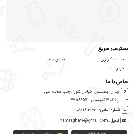
دسترسی سریع
حساب کاربری
تماس با ما
درباره ما
تماس با ما
تهران .باغستان. خیابان شورا .جنب معاینه فنی
–
پلاک ۳ کدپستی ۳۳۵۸۶۵۱۱۱۱
شماره تماس:
09199115351
ایمیل:
hamtaghate@gmail.com