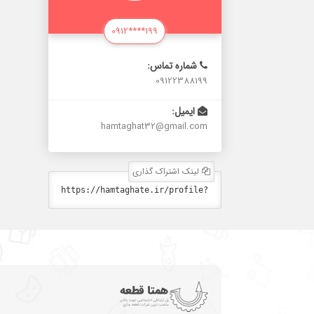
0912****199
شماره تماس:
09122388199
ایمیل:
hamtaghat32@gmail.com
لینک اشتراک گذاری