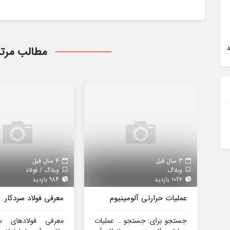
د
مطالب مرت
3 سال قبل
4 سال قبل
وبلاگ
وبلاگ / فولاد
1026 بازدید
984 بازدید
عملیات حرارتی آلومینیوم
معرفی فولاد سردکار …
جستجو برای: جستجو … عملیات
معرفی فولادهای س