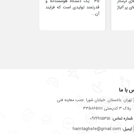
ای گرمکار
3d یک دستگاه هوشمندانه و
دستگاه سوپر دری
ی پر آلیاژ
قدرتمند تولیدی است که فرایند
کند؟ توجه داش
آن...
این دستگاه سور
روی فلزاتی انجام.
 با ما
تهران .باغستان. خیابان شورا .جنب معاینه فنی
پلاک ۳ کدپستی ۳۳۵۸۶۵۱۱۱۱
شماره تماس:
09199115351
ایمیل:
hamtaghate@gmail.com