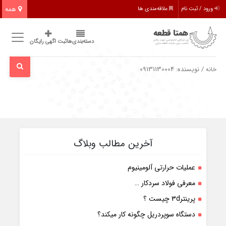
همه
ورود / ثبت نام
علاقه‌مندی ها
دسته‌بندی‌ها
ثبت اگهی رایگان
/ نویسنده: 09131130004
خانه
آخرین مطالب وبلاگ
عملیات حرارتی آلومینیوم
معرفی فولاد سردکار …
پرینتر3d چیست ؟
دستگاه سوپردریل چگونه کار میکند؟