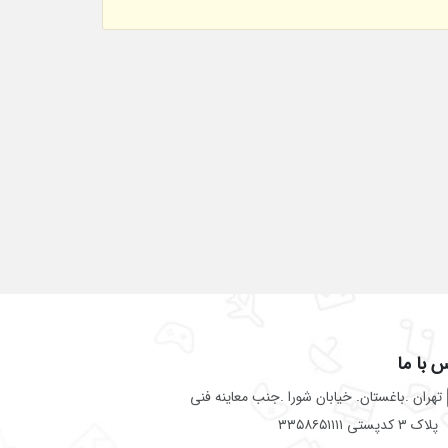
 با ما
تهران .باغستان. خیابان شورا .جنب معاینه فنی
پلاک ۳ کدپستی ۳۳۵۸۶۵۱۱۱۱