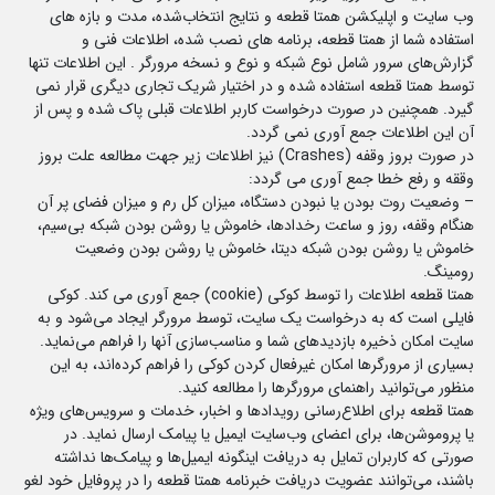
وب سایت و اپلیکشن همتا قطعه و نتایج انتخاب‌شده، مدت و بازه های
استفاده شما از همتا قطعه، برنامه های نصب شده، اطلاعات فنی و
گزارش‌های سرور شامل نوع شبکه و نوع و نسخه مرورگر . این اطلاعات تنها
توسط همتا قطعه استفاده شده و در اختیار شریک تجاری دیگری قرار نمی
گیرد. همچنین در صورت درخواست کاربر اطلاعات قبلی پاک شده و پس از
آن این اطلاعات جمع آوری نمی گردد.
در صورت بروز وقفه (Crashes) نیز اطلاعات زیر جهت مطالعه علت بروز
وققه و رفع خطا جمع آوری می گردد:
– وضعیت روت بودن یا نبودن دستگاه، میزان کل رم و میزان فضای پر آن
هنگام وقفه، روز و ساعت رخدادها، خاموش یا روشن بودن شبکه بی‌سیم،
خاموش یا روشن بودن شبکه دیتا، خاموش یا روشن بودن وضعیت
رومینگ.
همتا قطعه اطلاعات را توسط کوکی (cookie) جمع آوری می کند. کوکی
فایلی است که به درخواست یک سایت، توسط مرورگر ایجاد می‌شود و به
سایت امکان ذخیره بازدید‌های شما و مناسب‌سازی آنها را فراهم می‌نماید.
بسیاری از مرورگرها امکان غیرفعال کردن کوکی را فراهم کرده‌اند، به این
منظور می‌توانید راهنمای مرورگرها را مطالعه کنید.
همتا قطعه برای اطلاع‌رسانی رویدادها و اخبار، خدمات و سرویس‌های ویژه
یا پروموشن‌ها، برای اعضای وب‌سایت ایمیل یا پیامک ارسال نماید. در
صورتی که کاربران تمایل به دریافت اینگونه ایمیل‌ها و پیامک‌ها نداشته
باشند، می‌توانند عضویت دریافت خبرنامه همتا قطعه را در پروفایل خود لغو