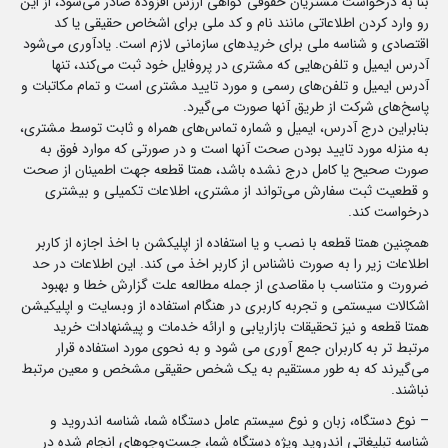
بنا به درخواست مشتریان حقوقی گواهی ارزش افزوده صادر می‌شود، از این
رو وارد کردن اطلاعاتی مانند نام و کد ملی برای اشخاص حقیقی یا کد
اقتصادی و شناسه ملی برای خریدهای سازمانی لازم است. یادآوری می‌شود
آدرس ایمیل و تلفن‌هایی که مشتری در پروفایل خود ثبت می‌کند، تنها
آدرس ایمیل و تلفن‌های رسمی و مورد تایید مشتری است و تمام مکاتبات و
پاسخ‌های شرکت از طریق آنها صورت می‌گیرد.
بنابراین درج آدرس، ایمیل و شماره تماس‌های همراه و ثابت توسط مشتری،
به منزله مورد تایید بودن صحت آنها است و در صورتی که موارد فوق به
صورت صحیح یا کامل درج نشده باشد، همتا قطعه جهت اطمینان از صحت
و قطعیت ثبت سفارش می‌تواند از مشتری، اطلاعات تکمیلی و بیشتری
درخواست کند.
همچنین همتا قطعه با نصب و یا استفاده از اپلیکشن با اخذ اجازه از کاربر
اطلاعات زیر را به صورت ناشناس از کاربر اخذ می کند. این اطلاعات در حد
ضرورت و متناسب با مقاصدی از جمله مطالعه علت گزارش خطا و بهبود
اشکالات سیستمی و تجربه کاربری در هنگام استفاده از وبسایت و اپلیکیشن
همتا قطعه و نیز تحقیقات بازاریابی و ارائه خدمات و پیشنهادات خرید
مرتبط تر به کاربران جمع آوری می شود و به نحوی مورد استفاده قرار
می‌گیرند که به طور مستقیم به یک شخص حقیقی مشخص و معین مرتبط
نباشند.
– نوع دستگاه، زبان و نوع سیستم عامل دستگاه شما، شناسه اندروید و
شناسه تبلیغاتی اندروید ویژه دستگاه شما، جست‌وجوهای انجام شده در